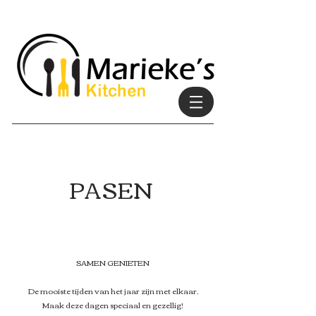
PASEN
SAMEN GENIETEN
De mooiste tijden van het jaar zijn met elkaar.
Maak deze dagen speciaal en gezellig!